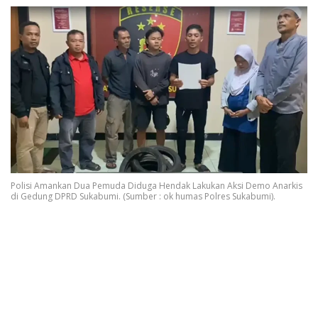
Polisi Amankan Dua Pemuda Diduga Hendak Lakukan Aksi Demo Anarkis
di Gedung DPRD Sukabumi. (Sumber : ok humas Polres Sukabumi).