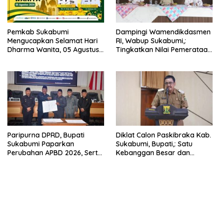
Pemkab Sukabumi
Dampingi Wamendikdasmen
Mengucapkan Selamat Hari
RI, Wabup Sukabumi,:
Dharma Wanita, 05 Agustus
Tingkatkan Nilai Pemerataan
2026.
Pendidikan di Daerah.
Paripurna DPRD, Bupati
Diklat Calon Paskibraka Kab.
Sukabumi Paparkan
Sukabumi, Bupati,: Satu
Perubahan APBD 2026, Serta
Kebanggan Besar dan
Perihal Penting Lainnnya.
Amanah Yang Harus Dijaga.