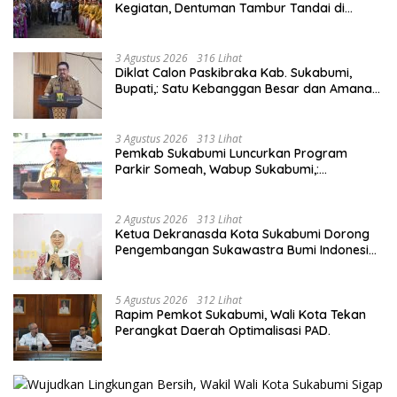
Kegiatan, Dentuman Tambur Tandai di
Mulainya Hari Jadi Kabupaten Sukabumi ke-
156.
3 Agustus 2026
316 Lihat
Diklat Calon Paskibraka Kab. Sukabumi,
Bupati,: Satu Kebanggan Besar dan Amanah
Yang Harus Dijaga.
3 Agustus 2026
313 Lihat
Pemkab Sukabumi Luncurkan Program
Parkir Someah, Wabup Sukabumi,:
Tingkatkan Kualitas Pelayanan Kawasan
Wisata.
2 Agustus 2026
313 Lihat
Ketua Dekranasda Kota Sukabumi Dorong
Pengembangan Sukawastra Bumi Indonesia,
Tumbuhkan Ekonomi dan Nilai Budaya.
5 Agustus 2026
312 Lihat
Rapim Pemkot Sukabumi, Wali Kota Tekan
Perangkat Daerah Optimalisasi PAD.