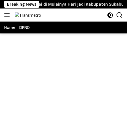
Langsung
r Tandai di Mulainya Hari Jadi Kabupaten Sukabumi ke-156.
Breaking News
ke
konten
Home
DPRD