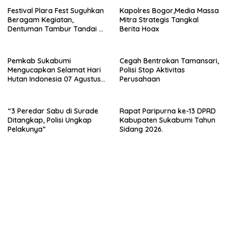
Festival Plara Fest Suguhkan
Kapolres Bogor,Media Massa
Beragam Kegiatan,
Mitra Strategis Tangkal
Dentuman Tambur Tandai di
Berita Hoax
Mulainya Hari Jadi
Kabupaten Sukabumi ke-156.
Pemkab Sukabumi
Cegah Bentrokan Tamansari,
Mengucapkan Selamat Hari
Polisi Stop Aktivitas
Hutan Indonesia 07 Agustus
Perusahaan
2026.
“3 Peredar Sabu di Surade
Rapat Paripurna ke-13 DPRD
Ditangkap, Polisi Ungkap
Kabupaten Sukabumi Tahun
Pelakunya”
Sidang 2026.