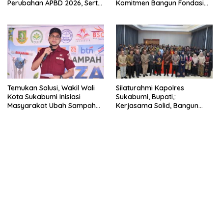
Perubahan APBD 2026, Serta
Komitmen Bangun Fondasi
Perihal Penting Lainnnya.
UMKM dan Ekonomi Daerah.
Temukan Solusi, Wakil Wali
Silaturahmi Kapolres
Kota Sukabumi Inisiasi
Sukabumi, Bupati,:
Masyarakat Ubah Sampah
Kerjasama Solid, Bangun
Jadi Peluang Ekonomi.
Sinergitas dan Potensi
Sukabumi.