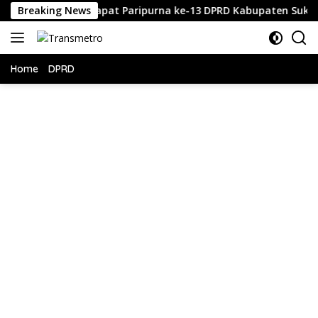
Langsung
Rapat Paripurna ke-13 DPRD Kabupaten Sukabumi Tahun Sid
Breaking News
ke
konten
Home
DPRD