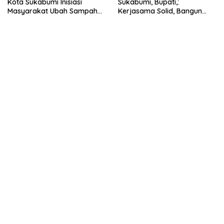
Kota Sukabumi Inisiasi
Sukabumi, Bupati,:
Masyarakat Ubah Sampah
Kerjasama Solid, Bangun
Jadi Peluang Ekonomi.
Sinergitas dan Potensi
Sukabumi.