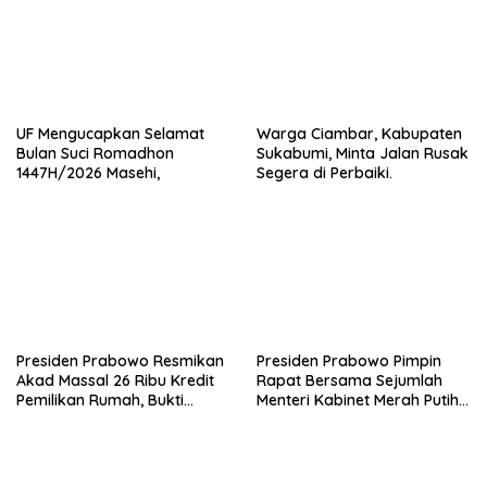
UF Mengucapkan Selamat
Warga Ciambar, Kabupaten
Bulan Suci Romadhon
Sukabumi, Minta Jalan Rusak
1447H/2026 Masehi,
Segera di Perbaiki.
Presiden Prabowo Resmikan
Presiden Prabowo Pimpin
Akad Massal 26 Ribu Kredit
Rapat Bersama Sejumlah
Pemilikan Rumah, Bukti
Menteri Kabinet Merah Putih,
Nyata Kehadiran Negara.
Bahas Ketahanan Pangan
hingga Perbaikan MBG.