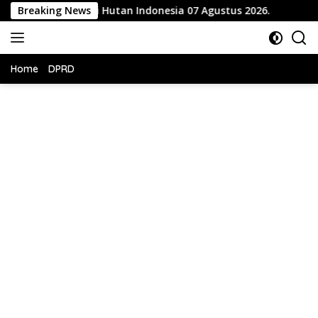
Langsung
t Hari Hutan Indonesia 07 Agustus 2026.
Breaking News
Cegah Bent
ke
konten
Home
DPRD