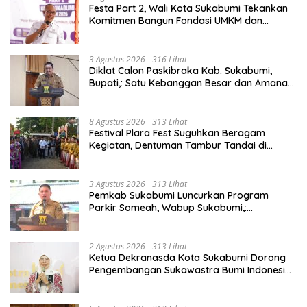
Festa Part 2, Wali Kota Sukabumi Tekankan
Komitmen Bangun Fondasi UMKM dan
Ekonomi Daerah.
3 Agustus 2026
316 Lihat
Diklat Calon Paskibraka Kab. Sukabumi,
Bupati,: Satu Kebanggan Besar dan Amanah
Yang Harus Dijaga.
8 Agustus 2026
313 Lihat
Festival Plara Fest Suguhkan Beragam
Kegiatan, Dentuman Tambur Tandai di
Mulainya Hari Jadi Kabupaten Sukabumi ke-
156.
3 Agustus 2026
313 Lihat
Pemkab Sukabumi Luncurkan Program
Parkir Someah, Wabup Sukabumi,:
Tingkatkan Kualitas Pelayanan Kawasan
Wisata.
2 Agustus 2026
313 Lihat
Ketua Dekranasda Kota Sukabumi Dorong
Pengembangan Sukawastra Bumi Indonesia,
Tumbuhkan Ekonomi dan Nilai Budaya.