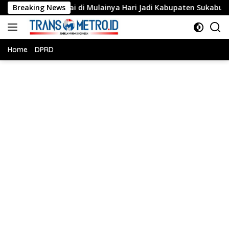
Langsung
 Tandai di Mulainya Hari Jadi Kabupaten Sukabumi ke-156.
Breaking News
ke
konten
Home
DPRD