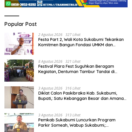
Popular Post
2 Agustus 2026
327 Lihat
Festa Part 2, Wali Kota Sukabumi Tekankan
Komitmen Bangun Fondasi UMKM dan
Ekonomi Daerah.
8 Agustus 2026
321 Lihat
Festival Plara Fest Suguhkan Beragam
Kegiatan, Dentuman Tambur Tandai di
Mulainya Hari Jadi Kabupaten Sukabumi ke-
156.
3 Agustus 2026
316 Lihat
Diklat Calon Paskibraka Kab. Sukabumi,
Bupati,: Satu Kebanggan Besar dan Amanah
Yang Harus Dijaga.
3 Agustus 2026
313 Lihat
Pemkab Sukabumi Luncurkan Program
Parkir Someah, Wabup Sukabumi,:
Tingkatkan Kualitas Pelayanan Kawasan