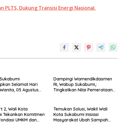
 PLTS, Dukung Transisi Energi Nasional.
Sukabumi
Dampingi Wamendikdasmen
pkan Selamat Hari
RI, Wabup Sukabumi,:
anita, 05 Agustus
Tingkatkan Nilai Pemerataan
Pendidikan di Daerah.
t 2, Wali Kota
Temukan Solusi, Wakil Wali
i Tekankan Komitmen
Kota Sukabumi Inisiasi
Fondasi UMKM dan
Masyarakat Ubah Sampah
 Daerah.
Jadi Peluang Ekonomi.