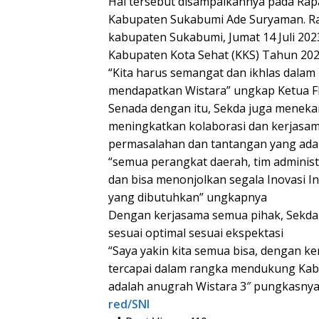
Hal tersebut disampaikannya pada Rap
Kabupaten Sukabumi Ade Suryaman. Ra
kabupaten Sukabumi, Jumat 14 Juli 202
Kabupaten Kota Sehat (KKS) Tahun 202
“Kita harus semangat dan ikhlas dalam m
mendapatkan Wistara” ungkap Ketua 
Senada dengan itu, Sekda juga meneka
meningkatkan kolaborasi dan kerjasama
permasalahan dan tantangan yang ada a
“semua perangkat daerah, tim adminis
dan bisa menonjolkan segala Inovasi 
yang dibutuhkan” ungkapnya
Dengan kerjasama semua pihak, Sekda 
sesuai optimal sesuai ekspektasi
“Saya yakin kita semua bisa, dengan kerj
tercapai dalam rangka mendukung Kabu
adalah anugrah Wistara 3″ pungkasnya
red/SNI