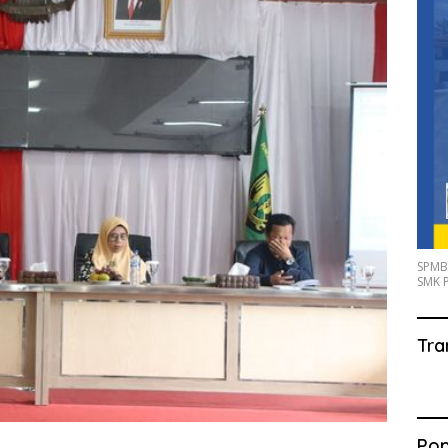
SPMB
SMK P
Tra
Pop