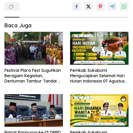
Baca Juga
Festival Plara Fest Suguhkan
Pemkab Sukabumi
Beragam Kegiatan,
Mengucapkan Selamat Hari
Dentuman Tambur Tandai di
Hutan Indonesia 07 Agustus
Mulainya Hari Jadi
2026.
Kabupaten Sukabumi ke-156.
Rapat Paripurna ke-13 DPRD
Pemkab Sukabumi