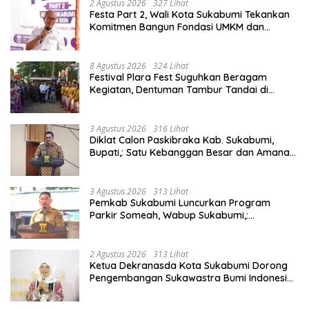
2 Agustus 2026
327 Lihat
Festa Part 2, Wali Kota Sukabumi Tekankan
Komitmen Bangun Fondasi UMKM dan
Ekonomi Daerah.
8 Agustus 2026
324 Lihat
Festival Plara Fest Suguhkan Beragam
Kegiatan, Dentuman Tambur Tandai di
Mulainya Hari Jadi Kabupaten Sukabumi ke-
156.
3 Agustus 2026
316 Lihat
Diklat Calon Paskibraka Kab. Sukabumi,
Bupati,: Satu Kebanggan Besar dan Amanah
Yang Harus Dijaga.
3 Agustus 2026
313 Lihat
Pemkab Sukabumi Luncurkan Program
Parkir Someah, Wabup Sukabumi,:
Tingkatkan Kualitas Pelayanan Kawasan
Wisata.
2 Agustus 2026
313 Lihat
Ketua Dekranasda Kota Sukabumi Dorong
Pengembangan Sukawastra Bumi Indonesia,
Tumbuhkan Ekonomi dan Nilai Budaya.