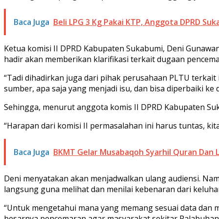
Baca Juga
Beli LPG 3 Kg Pakai KTP, Anggota DPRD Su
Ketua komisi II DPRD Kabupaten Sukabumi, Deni Gunawan m
hadir akan memberikan klarifikasi terkait dugaan penc
“Tadi dihadirkan juga dari pihak perusahaan PLTU terkait
sumber, apa saja yang menjadi isu, dan bisa diperbaiki ke
Sehingga, menurut anggota komis II DPRD Kabupaten Sukab
“Harapan dari komisi II permasalahan ini harus tuntas, ki
Baca Juga
BKMT Gelar Musabaqoh Syarhil Quran Dan Li
Deni menyatakan akan menjadwalkan ulang audiensi. Namu
langsung guna melihat dan menilai kebenaran dari kelu
“Untuk mengetahui mana yang memang sesuai data dan ma
besarnya pencemaran agar masyarakat sekitar Palabuhan