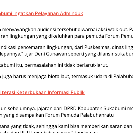
kabumi Ingatkan Pelayanan Adminduk
enyayangkan audiensi tersebut diwarnai aksi walk out. Pad
emaran lingkungan yang dikeluhkan para pemuda Forum Pem
 indikasi pencemaran lingkungan, dari Puskesmas, dinas li
 depannya,” ujar Deni Gunawan seperti yang dilansir sukabu
umi itu, permasalahan ini tidak berlarut-larut.
ta juga harus menjaga biota laut, termasuk udara di Palabu
terasi Keterbukaan Informasi Publik
n sebelumnya, jajaran dari DPRD Kabupaten Sukabumi mel
han yang disampaikan Forum Pemuda Palabuhanratu.
na yang tidak, sehingga kami bisa memberikan saran dan
ratu dan PLTU menjadi nyaman,” tandasnya.