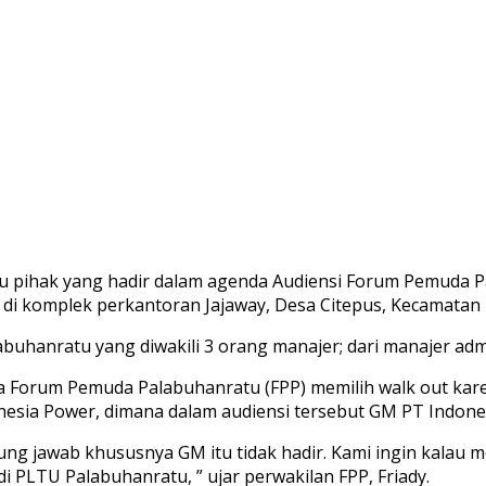
 pihak yang hadir dalam agenda Audiensi Forum Pemuda P
 di komplek perkantoran Jajaway, Desa Citepus, Kecamatan
abuhanratu yang diwakili 3 orang manajer; dari manajer adm
ena Forum Pemuda Palabuhanratu (FPP) memilih walk out k
esia Power, dimana dalam audiensi tersebut GM PT Indonesi
 jawab khususnya GM itu tidak hadir. Kami ingin kalau men
PLTU Palabuhanratu, ” ujar perwakilan FPP, Friady.