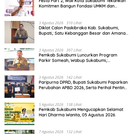
Festa Part 2, Wali Kota Sukabumi Tekankan
Komitmen Bangun Fondasi UMKM dan
Ekonomi Daerah.
3 Agustus 2026
310 Lihat
Diklat Calon Paskibraka Kab. Sukabumi,
Bupati,: Satu Kebanggan Besar dan Amanah
Yang Harus Dijaga.
3 Agustus 2026
307 Lihat
Pemkab Sukabumi Luncurkan Program
Parkir Someah, Wabup Sukabumi,:
Tingkatkan Kualitas Pelayanan Kawasan
Wisata.
3 Agustus 2026
142 Lihat
Paripurna DPRD, Bupati Sukabumi Paparkan
Perubahan APBD 2026, Serta Perihal Penting
Lainnnya.
5 Agustus 2026
138 Lihat
Pemkab Sukabumi Mengucapkan Selamat
Hari Dharma Wanita, 05 Agustus 2026.
7 Agustus 2026
132 Lihat