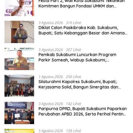
Festa Part 2, Wali Kota Sukabumi Tekankan
Komitmen Bangun Fondasi UMKM dan
Ekonomi Daerah.
3 Agustus 2026
310 Lihat
Diklat Calon Paskibraka Kab. Sukabumi,
Bupati,: Satu Kebanggan Besar dan Amanah
Yang Harus Dijaga.
3 Agustus 2026
307 Lihat
Pemkab Sukabumi Luncurkan Program
Parkir Someah, Wabup Sukabumi,:
Tingkatkan Kualitas Pelayanan Kawasan
Wisata.
1 Agustus 2026
250 Lihat
Silaturahmi Kapolres Sukabumi, Bupati,:
Kerjasama Solid, Bangun Sinergitas dan
Potensi Sukabumi.
3 Agustus 2026
142 Lihat
Paripurna DPRD, Bupati Sukabumi Paparkan
Perubahan APBD 2026, Serta Perihal Penting
Lainnnya.
5 Agustus 2026
138 Lihat