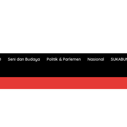
D
Seni dan Budaya
Politik & Parlemen
Nasional
SUKABU