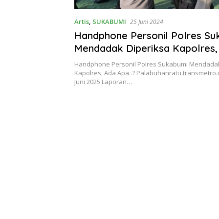
Artis
,
SUKABUMI
25 Juni 2024
Handphone Personil Polres Su
Mendadak Diperiksa Kapolres,
Apa..?
Handphone Personil Polres Sukabumi Mendadak
Kapolres, Ada Apa..? Palabuhanratu.transmetro.i
Juni 2025 Laporan…