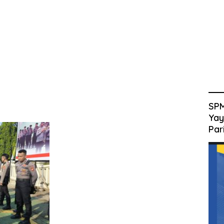
SPM
Yay
Par