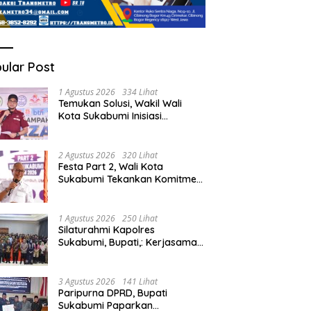
ular Post
1 Agustus 2026
334 Lihat
Temukan Solusi, Wakil Wali
Kota Sukabumi Inisiasi
Masyarakat Ubah Sampah
Jadi Peluang Ekonomi.
2 Agustus 2026
320 Lihat
Festa Part 2, Wali Kota
Sukabumi Tekankan Komitmen
Bangun Fondasi UMKM dan
Ekonomi Daerah.
1 Agustus 2026
250 Lihat
Silaturahmi Kapolres
Sukabumi, Bupati,: Kerjasama
Solid, Bangun Sinergitas dan
Potensi Sukabumi.
3 Agustus 2026
141 Lihat
Paripurna DPRD, Bupati
Sukabumi Paparkan