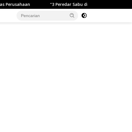
aan
“3 Peredar Sabu di Surade Ditangkap, Polisi Ungkap