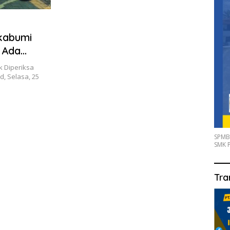
kabumi
 Ada
 Diperiksa
d, Selasa, 25
SPMB
SMK P
Tra