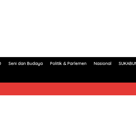
D
Seni dan Budaya
Politik & Parlemen
Nasional
SUKABU