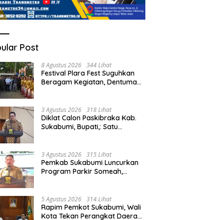
ular Post
8 Agustus 2026
344 Lihat
Festival Plara Fest Suguhkan
Beragam Kegiatan, Dentuman
Tambur Tandai di Mulainya
Hari Jadi Kabupaten Sukabumi
ke-156.
3 Agustus 2026
318 Lihat
Diklat Calon Paskibraka Kab.
Sukabumi, Bupati,: Satu
Kebanggan Besar dan Amanah
Yang Harus Dijaga.
3 Agustus 2026
315 Lihat
Pemkab Sukabumi Luncurkan
Program Parkir Someah,
Wabup Sukabumi,: Tingkatkan
Kualitas Pelayanan Kawasan
Wisata.
5 Agustus 2026
314 Lihat
Rapim Pemkot Sukabumi, Wali
Kota Tekan Perangkat Daerah