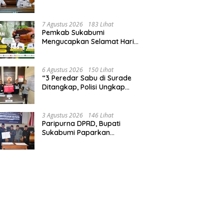
Optimalisasi PAD.
7 Agustus 2026
183 Lihat
Pemkab Sukabumi
Mengucapkan Selamat Hari
Hutan Indonesia 07 Agustus
2026.
6 Agustus 2026
150 Lihat
“3 Peredar Sabu di Surade
Ditangkap, Polisi Ungkap
Pelakunya”
3 Agustus 2026
146 Lihat
Paripurna DPRD, Bupati
Sukabumi Paparkan
Perubahan APBD 2026, Serta
Perihal Penting Lainnnya.