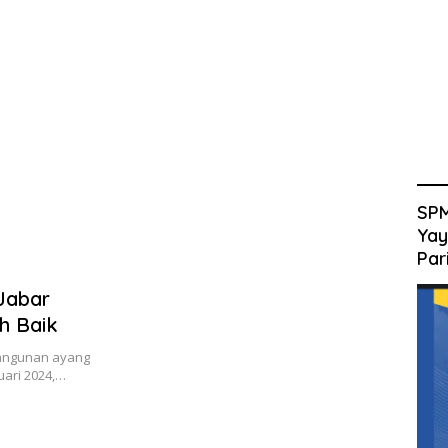
SPM
Yay
Par
Jabar
h Baik
bangunan ayang
uari 2024,…