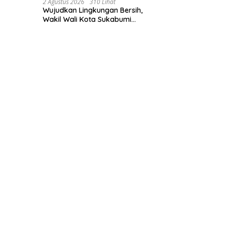
2 Agustus 2026
310 Lihat
Wujudkan Lingkungan Bersih,
Wakil Wali Kota Sukabumi
Sigap Benahi Jalan Ahmad
Yani Menuju Kawasan Bersih
dan Tertib.