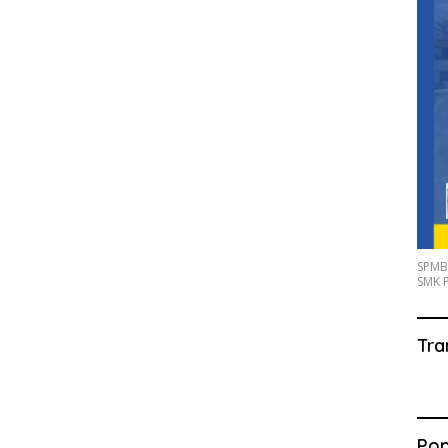
SPMB
SMK P
Tra
Pop