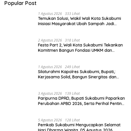
Popular Post
1 Agustus 2026
333 Lihat
Temukan Solusi, Wakil Wali Kota Sukabumi
Inisiasi Masyarakat Ubah Sampah Jadi
Peluang Ekonomi.
2 Agustus 2026
318 Lihat
Festa Part 2, Wali Kota Sukabumi Tekankan
Komitmen Bangun Fondasi UMKM dan
Ekonomi Daerah.
1 Agustus 2026
249 Lihat
Silaturahmi Kapolres Sukabumi, Bupati,:
Kerjasama Solid, Bangun Sinergitas dan
Potensi Sukabumi.
3 Agustus 2026
139 Lihat
Paripurna DPRD, Bupati Sukabumi Paparkan
Perubahan APBD 2026, Serta Perihal Penting
Lainnnya.
5 Agustus 2026
128 Lihat
Pemkab Sukabumi Mengucapkan Selamat
Hari Dharma Wanita, 05 Agustus 2026.