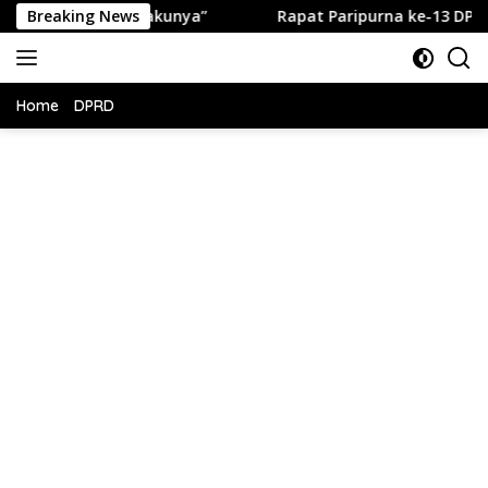
Langsung
ngkap Pelakunya”
Breaking News
Rapat Paripurna ke-13 DPRD Kabupate
ke
konten
Home
DPRD