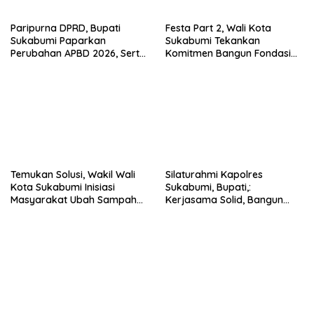
Paripurna DPRD, Bupati
Festa Part 2, Wali Kota
Sukabumi Paparkan
Sukabumi Tekankan
Perubahan APBD 2026, Serta
Komitmen Bangun Fondasi
Perihal Penting Lainnnya.
UMKM dan Ekonomi Daerah.
Temukan Solusi, Wakil Wali
Silaturahmi Kapolres
Kota Sukabumi Inisiasi
Sukabumi, Bupati,:
Masyarakat Ubah Sampah
Kerjasama Solid, Bangun
Jadi Peluang Ekonomi.
Sinergitas dan Potensi
Sukabumi.