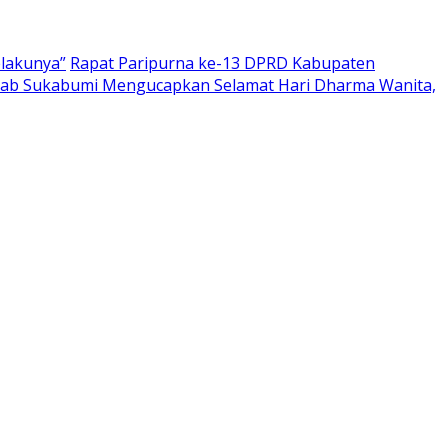
elakunya”
Rapat Paripurna ke-13 DPRD Kabupaten
ab Sukabumi Mengucapkan Selamat Hari Dharma Wanita,