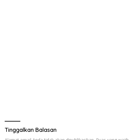
Tinggalkan Balasan
Alamat email Anda tidak akan dipublikasikan.
Ruas yang wajib