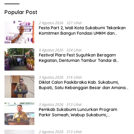
Popular Post
2 Agustus 2026
327 Lihat
Festa Part 2, Wali Kota Sukabumi Tekankan
Komitmen Bangun Fondasi UMKM dan
Ekonomi Daerah.
8 Agustus 2026
324 Lihat
Festival Plara Fest Suguhkan Beragam
Kegiatan, Dentuman Tambur Tandai di
Mulainya Hari Jadi Kabupaten Sukabumi ke-
156.
3 Agustus 2026
316 Lihat
Diklat Calon Paskibraka Kab. Sukabumi,
Bupati,: Satu Kebanggan Besar dan Amanah
Yang Harus Dijaga.
3 Agustus 2026
313 Lihat
Pemkab Sukabumi Luncurkan Program
Parkir Someah, Wabup Sukabumi,:
Tingkatkan Kualitas Pelayanan Kawasan
Wisata.
2 Agustus 2026
313 Lihat