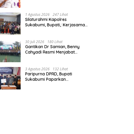
Bangun Fondasi UMKM dan
Ekonomi Daerah.
1 Agustus 2026
247 Lihat
Silaturahmi Kapolres
Sukabumi, Bupati,: Kerjasama
Solid, Bangun Sinergitas dan
Potensi Sukabumi.
30 Juli 2026
180 Lihat
Gantikan Dr Samian, Benny
Cahyadi Resmi Menjabat
Kapolres Sukabumi, Tegaskan
Komitmen Perkuat Layanan
Publik.
3 Agustus 2026
132 Lihat
Paripurna DPRD, Bupati
Sukabumi Paparkan
Perubahan APBD 2026, Serta
Perihal Penting Lainnnya.