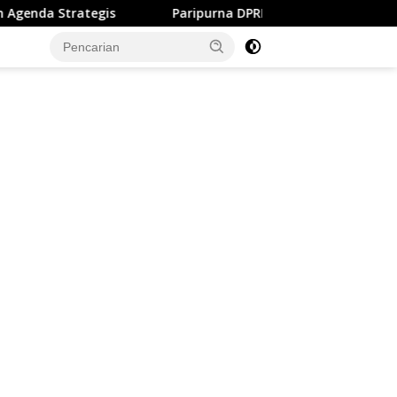
Paripurna DPRD, Bupati Sukabumi Paparkan Perubahan APB