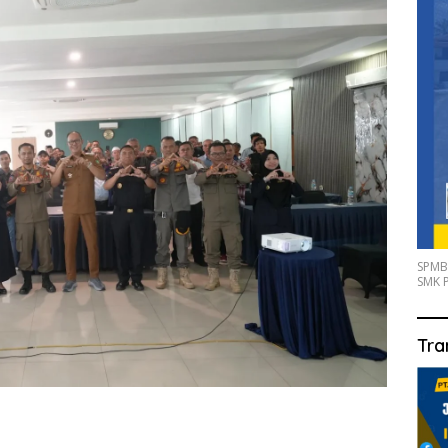
SPMB
SMK P
Tra