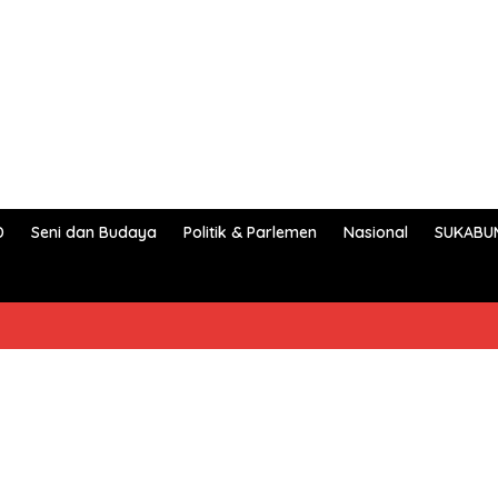
D
Seni dan Budaya
Politik & Parlemen
Nasional
SUKABU