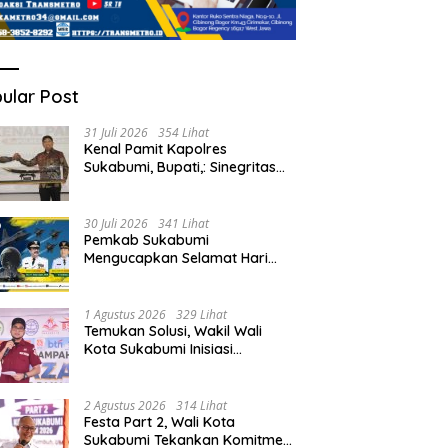
ular Post
31 Juli 2026
354 Lihat
Kenal Pamit Kapolres
Sukabumi, Bupati,: Sinegritas
Terus Terjalin Baik Wujudkan
Sukabumi Mubarakah.
30 Juli 2026
341 Lihat
Pemkab Sukabumi
Mengucapkan Selamat Hari
Bakti TNI AU Ke-79.
1 Agustus 2026
329 Lihat
Temukan Solusi, Wakil Wali
Kota Sukabumi Inisiasi
Masyarakat Ubah Sampah
Jadi Peluang Ekonomi.
2 Agustus 2026
314 Lihat
Festa Part 2, Wali Kota
Sukabumi Tekankan Komitmen