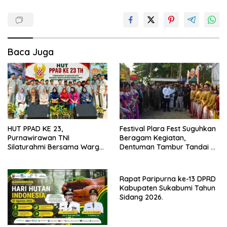
Baca Juga
HUT PPAD KE 23,
Festival Plara Fest Suguhkan
Purnawirawan TNI
Beragam Kegiatan,
Silaturahmi Bersama Warga
Dentuman Tambur Tandai di
Desa Lebaksari,
Mulainya Hari Jadi
Kabupaten Sukabumi ke-156.
Rapat Paripurna ke-13 DPRD
Kabupaten Sukabumi Tahun
Sidang 2026.