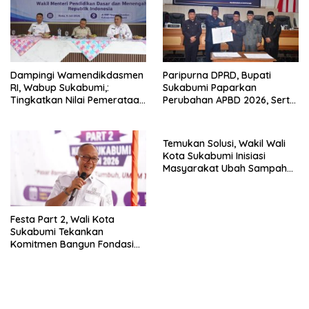
Dampingi Wamendikdasmen
Paripurna DPRD, Bupati
RI, Wabup Sukabumi,:
Sukabumi Paparkan
Tingkatkan Nilai Pemerataan
Perubahan APBD 2026, Serta
Pendidikan di Daerah.
Perihal Penting Lainnnya.
Temukan Solusi, Wakil Wali
Kota Sukabumi Inisiasi
Masyarakat Ubah Sampah
Jadi Peluang Ekonomi.
Festa Part 2, Wali Kota
Sukabumi Tekankan
Komitmen Bangun Fondasi
UMKM dan Ekonomi Daerah.