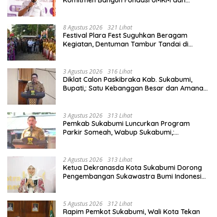
Komitmen Bangun Fondasi UMKM dan
Ekonomi Daerah.
8 Agustus 2026
321 Lihat
Festival Plara Fest Suguhkan Beragam
Kegiatan, Dentuman Tambur Tandai di
Mulainya Hari Jadi Kabupaten Sukabumi ke-
156.
3 Agustus 2026
316 Lihat
Diklat Calon Paskibraka Kab. Sukabumi,
Bupati,: Satu Kebanggan Besar dan Amanah
Yang Harus Dijaga.
3 Agustus 2026
313 Lihat
Pemkab Sukabumi Luncurkan Program
Parkir Someah, Wabup Sukabumi,:
Tingkatkan Kualitas Pelayanan Kawasan
Wisata.
2 Agustus 2026
313 Lihat
Ketua Dekranasda Kota Sukabumi Dorong
Pengembangan Sukawastra Bumi Indonesia,
Tumbuhkan Ekonomi dan Nilai Budaya.
5 Agustus 2026
312 Lihat
Rapim Pemkot Sukabumi, Wali Kota Tekan