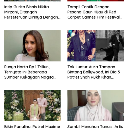
Intip Gurita Bisnis Nikita
Tampil Cantik Dengan
Mirzani, Ditengah
Pesona Gaun Hijau di Red
Perseteruan Dirinya Dengan
Carpet Cannes Film Festival
Bos Skincare.
2025, Potret Elvira
Devinamira Bikin Manglingi.
Punya Harta Rp.1 Triliun,
Tak Luntur Aura Tampan
Ternyata Ini Beberapa
Bintang Bollywood, Ini Dia 5
Sumber Kekayaan Nagita
Potret Shah Rukh Khan
Slavina.
Tampil Nyentrik di Met Gala
2025.
Bikin Pangling, Potret Maxime
Sambil Menahan Tangis, Artis