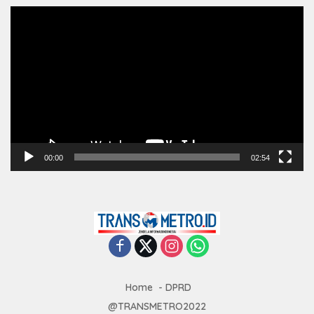
Pemutar
Video
00:00
02:54
Home
DPRD
@TRANSMETRO2022