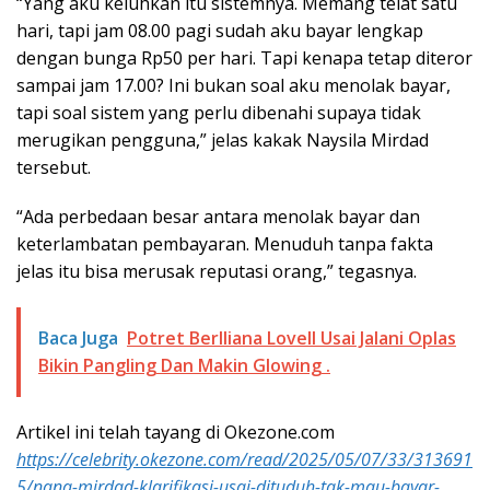
“Yang aku keluhkan itu sistemnya. Memang telat satu
hari, tapi jam 08.00 pagi sudah aku bayar lengkap
dengan bunga Rp50 per hari. Tapi kenapa tetap diteror
sampai jam 17.00? Ini bukan soal aku menolak bayar,
tapi soal sistem yang perlu dibenahi supaya tidak
merugikan pengguna,” jelas kakak Naysila Mirdad
tersebut.
“Ada perbedaan besar antara menolak bayar dan
keterlambatan pembayaran. Menuduh tanpa fakta
jelas itu bisa merusak reputasi orang,” tegasnya.
Baca Juga
Potret Berlliana Lovell Usai Jalani Oplas
Bikin Pangling Dan Makin Glowing .
Artikel ini telah tayang di Okezone.com
https://celebrity.okezone.com/read/2025/05/07/33/313691
5/nana-mirdad-klarifikasi-usai-dituduh-tak-mau-bayar-