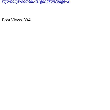
raja-bollywood-tak-tergantikan?page=2
Post Views:
394