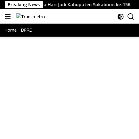
Langsung
Mulainya Hari Jadi Kabupaten Sukabumi ke-156.
Breaking News
Kapolr
ke
konten
Home
DPRD