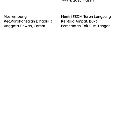
1447H/2026 Masehi,
Musrembang
Mentri ESDM Turun Langsung
Kec.Parakansalah Dihadiri 3
Ke Raja Ampat, Bukti
Anggota Dewan, Camat
Pemerintah Tak Cuci Tangan.
Berharap Terealisasikan