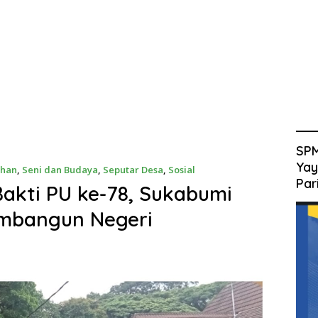
SPM
Yay
ahan
,
Seni dan Budaya
,
Seputar Desa
,
Sosial
Par
Bakti PU ke-78, Sukabumi
embangun Negeri