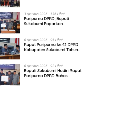
Solid, Bangun Sinergitas dan
Potensi Sukabumi.
3 Agustus 2026
136 Lihat
Paripurna DPRD, Bupati
Sukabumi Paparkan
Perubahan APBD 2026, Serta
Perihal Penting Lainnnya.
6 Agustus 2026
95 Lihat
Rapat Paripurna ke-13 DPRD
Kabupaten Sukabumi Tahun
Sidang 2026
6 Agustus 2026
92 Lihat
Bupati Sukabumi Hadiri Rapat
Paripurna DPRD Bahas
Sejumlah Agenda Strategis