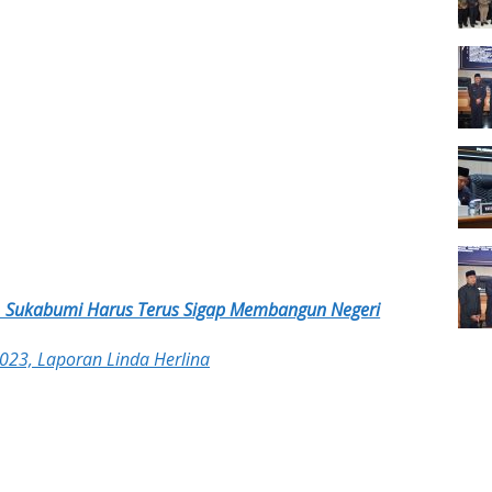
8, Sukabumi Harus Terus Sigap Membangun Negeri
23, Laporan Linda Herlina