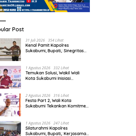
ular Post
31 Juli 2026
354 Lihat
Kenal Pamit Kapolres
Sukabumi, Bupati,: Sinegritas
Terus Terjalin Baik Wujudkan
Sukabumi Mubarakah.
1 Agustus 2026
332 Lihat
Temukan Solusi, Wakil Wali
Kota Sukabumi Inisiasi
Masyarakat Ubah Sampah
Jadi Peluang Ekonomi.
2 Agustus 2026
316 Lihat
Festa Part 2, Wali Kota
Sukabumi Tekankan Komitmen
Bangun Fondasi UMKM dan
Ekonomi Daerah.
1 Agustus 2026
247 Lihat
Silaturahmi Kapolres
Sukabumi, Bupati,: Kerjasama