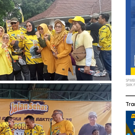
SPMB
SMK P
Tra