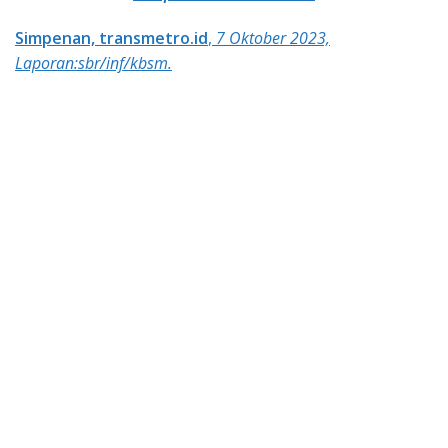
Simpenan, transmetro.id
,
7 Oktober 2023,
Laporan:sbr/inf/kbsm.