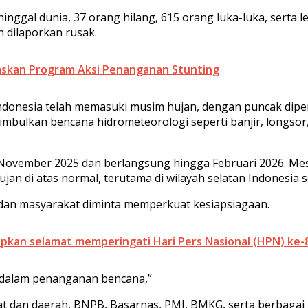
gal dunia, 37 orang hilang, 615 orang luka-luka, serta leb
 dilaporkan rusak.
askan Program Aksi Penanganan Stunting
donesia telah memasuki musim hujan, dengan puncak dipe
imbulkan bencana hidrometeorologi seperti banjir, longsor,
da November 2025 dan berlangsung hingga Februari 2026. Mes
jan di atas normal, terutama di wilayah selatan Indonesia 
 dan masyarakat diminta memperkuat kesiapsiagaan.
an selamat memperingati Hari Pers Nasional (HPN) ke-80,
a dalam penanganan bencana,”
pusat dan daerah, BNPB, Basarnas, PMI, BMKG, serta berbag