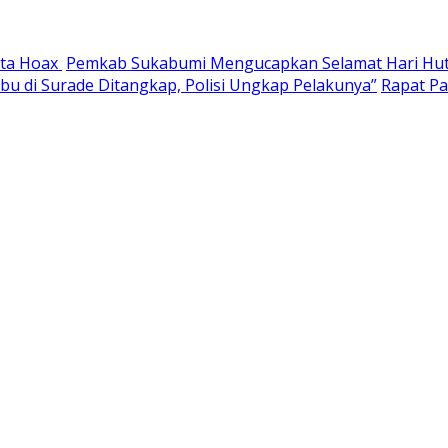
ita Hoax
Pemkab Sukabumi Mengucapkan Selamat Hari Huta
abu di Surade Ditangkap, Polisi Ungkap Pelakunya”
Rapat P