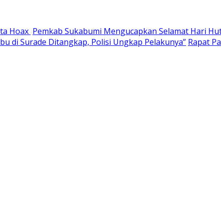
ita Hoax
Pemkab Sukabumi Mengucapkan Selamat Hari Huta
abu di Surade Ditangkap, Polisi Ungkap Pelakunya”
Rapat P