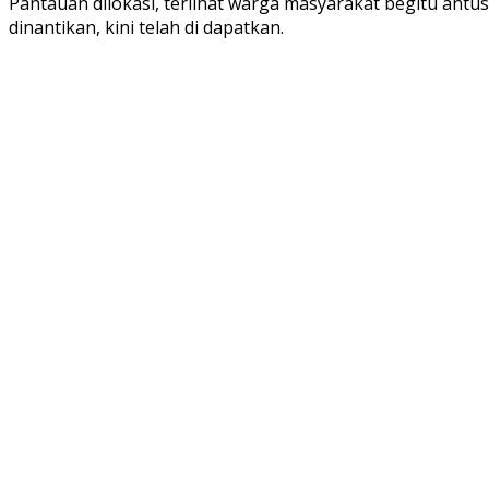
Pantauan dilokasi, terlihat warga masyarakat begitu antu
dinantikan, kini telah di dapatkan.