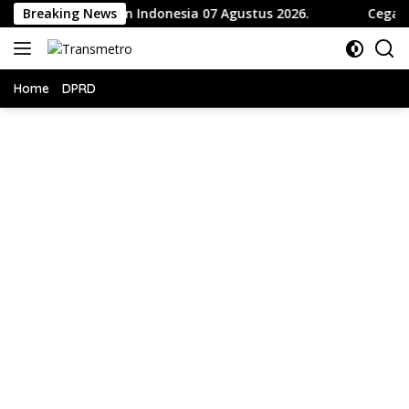
Langsung
at Hari Hutan Indonesia 07 Agustus 2026.
Breaking News
Cegah Bent
ke
konten
Home
DPRD