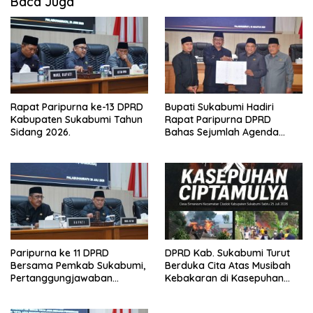
Baca Juga
Rapat Paripurna ke-13 DPRD
Bupati Sukabumi Hadiri
Kabupaten Sukabumi Tahun
Rapat Paripurna DPRD
Sidang 2026.
Bahas Sejumlah Agenda
Strategis
Paripurna ke 11 DPRD
DPRD Kab. Sukabumi Turut
Bersama Pemkab Sukabumi,
Berduka Cita Atas Musibah
Pertanggungjawaban
Kebakaran di Kasepuhan
Pelaksanaan APBD 2025 Siap
Adat Ciptamulya.
Ditetapkan Menjadi Perda.