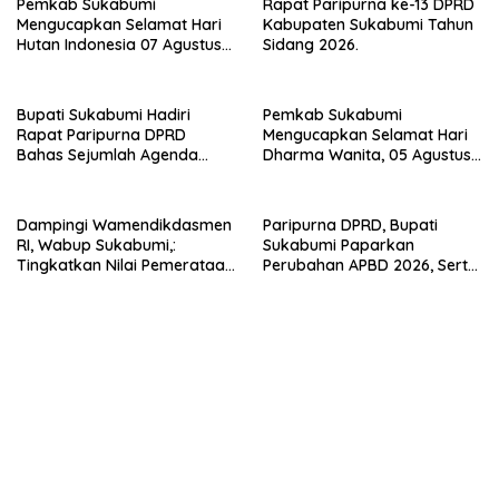
Pemkab Sukabumi
Rapat Paripurna ke-13 DPRD
Mengucapkan Selamat Hari
Kabupaten Sukabumi Tahun
Hutan Indonesia 07 Agustus
Sidang 2026.
2026.
Bupati Sukabumi Hadiri
Pemkab Sukabumi
Rapat Paripurna DPRD
Mengucapkan Selamat Hari
Bahas Sejumlah Agenda
Dharma Wanita, 05 Agustus
Strategis
2026.
Dampingi Wamendikdasmen
Paripurna DPRD, Bupati
RI, Wabup Sukabumi,:
Sukabumi Paparkan
Tingkatkan Nilai Pemerataan
Perubahan APBD 2026, Serta
Pendidikan di Daerah.
Perihal Penting Lainnnya.