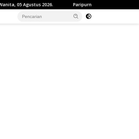
6.
Paripurna DPRD, Bupati Sukabumi Paparkan Perubaha