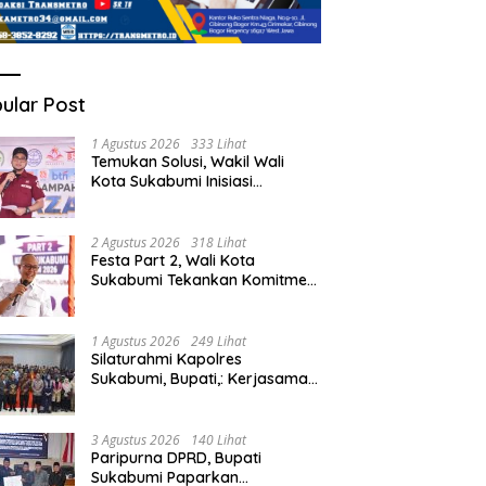
ular Post
1 Agustus 2026
333 Lihat
Temukan Solusi, Wakil Wali
Kota Sukabumi Inisiasi
Masyarakat Ubah Sampah
Jadi Peluang Ekonomi.
2 Agustus 2026
318 Lihat
Festa Part 2, Wali Kota
Sukabumi Tekankan Komitmen
Bangun Fondasi UMKM dan
Ekonomi Daerah.
1 Agustus 2026
249 Lihat
Silaturahmi Kapolres
Sukabumi, Bupati,: Kerjasama
Solid, Bangun Sinergitas dan
Potensi Sukabumi.
3 Agustus 2026
140 Lihat
Paripurna DPRD, Bupati
Sukabumi Paparkan