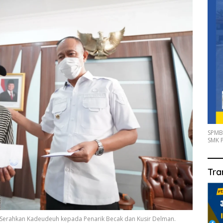
SPMB
SMK P
Tra
Serahkan Kadeudeuh kepada Penarik Becak dan Kusir Delman.