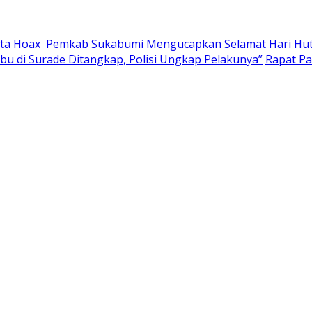
ita Hoax
Pemkab Sukabumi Mengucapkan Selamat Hari Huta
abu di Surade Ditangkap, Polisi Ungkap Pelakunya”
Rapat P