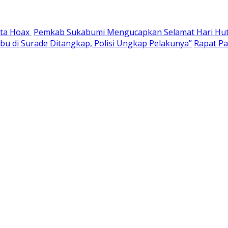
ita Hoax
Pemkab Sukabumi Mengucapkan Selamat Hari Huta
abu di Surade Ditangkap, Polisi Ungkap Pelakunya”
Rapat P