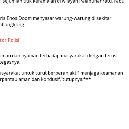
i sejumlah titik keramaian di wilayah Palabuhanratu, rabu
ndris Enos Doom menyasar warung-warung di sekitar
dobangkong.
or Polisi
a aman dan nyaman terhadap masyarakat dengan terus
tegasnya.
asyarakat untuk turut berperan aktif menjaga keamanan
erpantau aman dan kondusif.”tutupnya.***