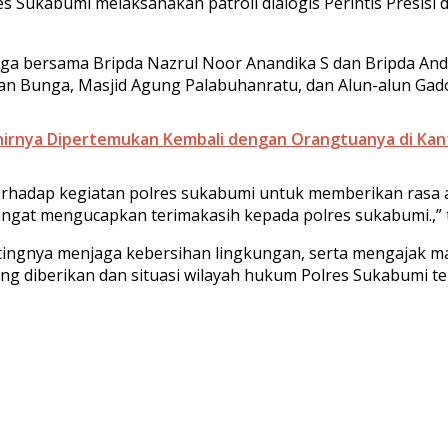
s Sukabumi melaksanakan patroli dialogis Perintis Presisi d
angga bersama Bripda Nazrul Noor Anandika S dan Bripda A
man Bunga, Masjid Agung Palabuhanratu, dan Alun-alun Ga
khirnya Dipertemukan Kembali dengan Orangtuanya di Kant
terhadap kegiatan polres sukabumi untuk memberikan ras
angat mengucapkan terimakasih kepada polres sukabumi.,” 
tingnya menjaga kebersihan lingkungan, serta mengajak m
ng diberikan dan situasi wilayah hukum Polres Sukabumi t