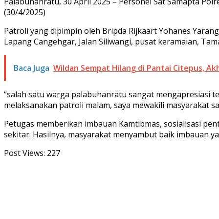
Palabuhanratu, 30 April 2025 – Personel Sat Samapta Polre
(30/4/2025)
Patroli yang dipimpin oleh Bripda Rijkaart Yohanes Yar
Lapang Cangehgar, Jalan Siliwangi, pusat keramaian, Ta
Baca Juga
Wildan Sempat Hilang di Pantai Citepus, A
“salah satu warga palabuhanratu sangat mengapresiasi 
melaksanakan patroli malam, saya mewakili masyarakat s
Petugas memberikan imbauan Kamtibmas, sosialisasi pen
sekitar. Hasilnya, masyarakat menyambut baik imbauan ya
Post Views:
227