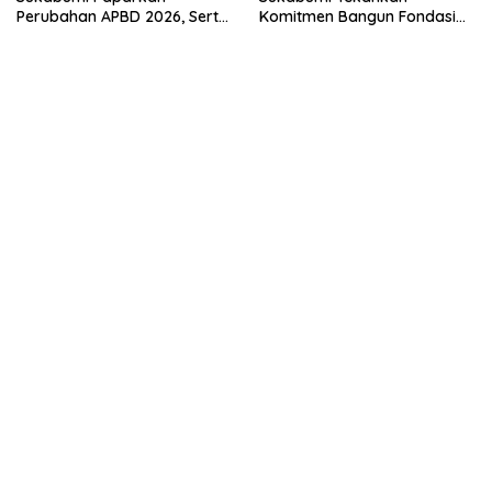
Perubahan APBD 2026, Serta
Komitmen Bangun Fondasi
Perihal Penting Lainnnya.
UMKM dan Ekonomi Daerah.