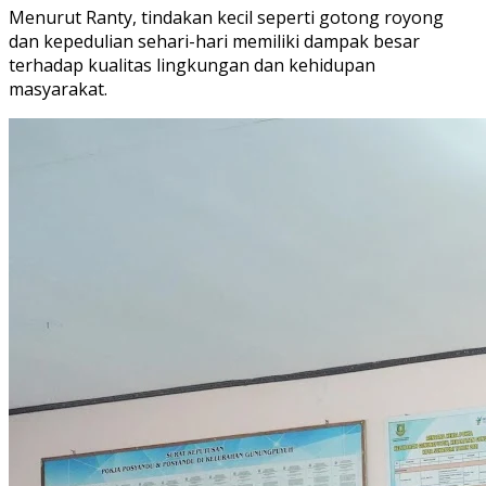
Menurut Ranty, tindakan kecil seperti gotong royong
dan kepedulian sehari-hari memiliki dampak besar
terhadap kualitas lingkungan dan kehidupan
masyarakat.