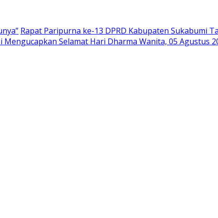
unya”
Rapat Paripurna ke-13 DPRD Kabupaten Sukabumi Ta
 Mengucapkan Selamat Hari Dharma Wanita, 05 Agustus 2