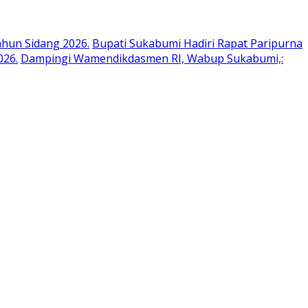
hun Sidang 2026.
Bupati Sukabumi Hadiri Rapat Paripurna
026.
Dampingi Wamendikdasmen RI, Wabup Sukabumi,: