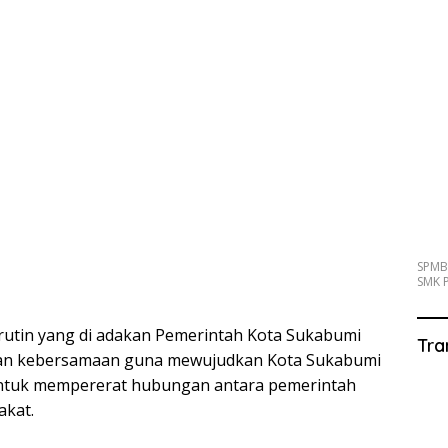
SPMB
SMK P
rutin yang di adakan Pemerintah Kota Sukabumi
Tra
ukan kebersamaan guna mewujudkan Kota Sukabumi
untuk mempererat hubungan antara pemerintah
akat.