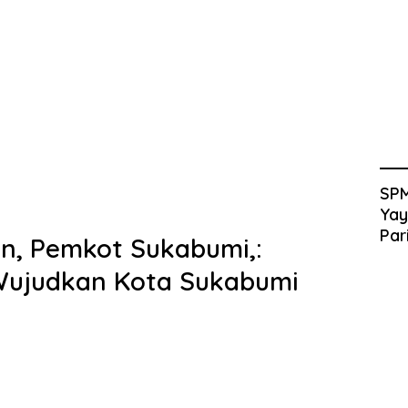
SPM
Yay
Par
in, Pemkot Sukabumi,:
Wujudkan Kota Sukabumi