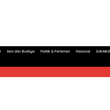
D
Seni dan Budaya
Politik & Parlemen
Nasional
SUKABU