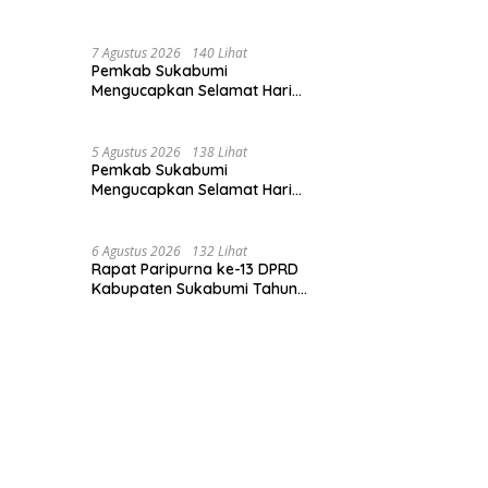
Perubahan APBD 2026, Serta
Perihal Penting Lainnnya.
7 Agustus 2026
140 Lihat
Pemkab Sukabumi
Mengucapkan Selamat Hari
Hutan Indonesia 07 Agustus
2026.
5 Agustus 2026
138 Lihat
Pemkab Sukabumi
Mengucapkan Selamat Hari
Dharma Wanita, 05 Agustus
2026.
6 Agustus 2026
132 Lihat
Rapat Paripurna ke-13 DPRD
Kabupaten Sukabumi Tahun
Sidang 2026.