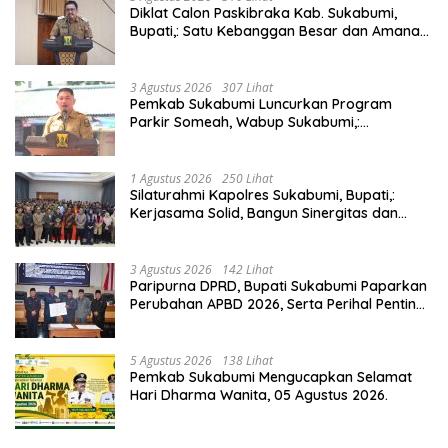
Diklat Calon Paskibraka Kab. Sukabumi,
Bupati,: Satu Kebanggan Besar dan Amanah
Yang Harus Dijaga.
3 Agustus 2026
307 Lihat
Pemkab Sukabumi Luncurkan Program
Parkir Someah, Wabup Sukabumi,:
Tingkatkan Kualitas Pelayanan Kawasan
Wisata.
1 Agustus 2026
250 Lihat
Silaturahmi Kapolres Sukabumi, Bupati,:
Kerjasama Solid, Bangun Sinergitas dan
Potensi Sukabumi.
3 Agustus 2026
142 Lihat
Paripurna DPRD, Bupati Sukabumi Paparkan
Perubahan APBD 2026, Serta Perihal Penting
Lainnnya.
5 Agustus 2026
138 Lihat
Pemkab Sukabumi Mengucapkan Selamat
Hari Dharma Wanita, 05 Agustus 2026.