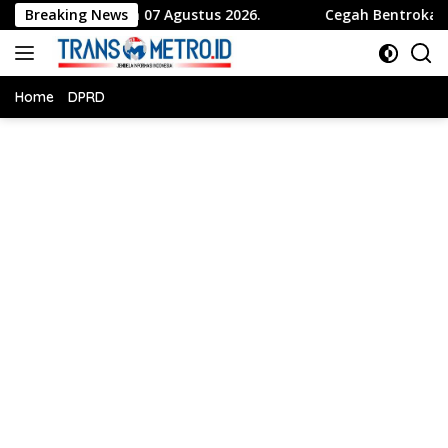
Langsung
esia 07 Agustus 2026.
Breaking News
Cegah Bentrokan Tamansari, Po
ke
konten
Home
DPRD