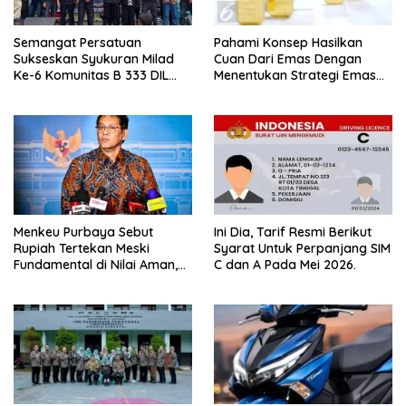
Semangat Persatuan
Pahami Konsep Hasilkan
Sukseskan Syukuran Milad
Cuan Dari Emas Dengan
Ke-6 Komunitas B 333 DIL
Menentukan Strategi Emas
02.02.
Fisik dan Digital.
Menkeu Purbaya Sebut
Ini Dia, Tarif Resmi Berikut
Rupiah Tertekan Meski
Syarat Untuk Perpanjang SIM
Fundamental di Nilai Aman,
C dan A Pada Mei 2026.
Nilai Tukar Nyaris Rp 17.900
Per Dolar AS.