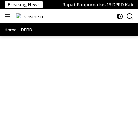
Langsung
elakunya”
Breaking News
Rapat Paripurna ke-13 DPRD Kabupaten Suka
ke
konten
Home
DPRD