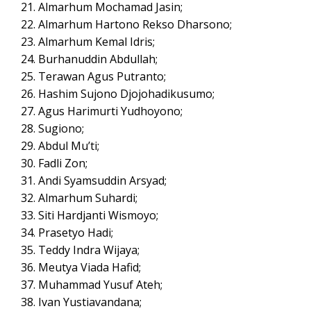
Almarhum Mochamad Jasin;
Almarhum Hartono Rekso Dharsono;
Almarhum Kemal Idris;
Burhanuddin Abdullah;
Terawan Agus Putranto;
Hashim Sujono Djojohadikusumo;
Agus Harimurti Yudhoyono;
Sugiono;
Abdul Mu’ti;
Fadli Zon;
Andi Syamsuddin Arsyad;
Almarhum Suhardi;
Siti Hardjanti Wismoyo;
Prasetyo Hadi;
Teddy Indra Wijaya;
Meutya Viada Hafid;
Muhammad Yusuf Ateh;
Ivan Yustiavandana;