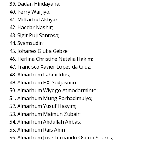
Dadan Hindayana;
Perry Warjiyo;
Miftachul Akhyar;
Haedar Nashir;
Sigit Puji Santosa;
Syamsudin;
Johanes Gluba Gebze;
Herlina Christine Natalia Hakim;
Francisco Xavier Lopes da Cruz;
Almarhum Fahmi Idris;
Almarhum F.X. Sudjasmin;
Almarhum Wiyogo Atmodarminto;
Almarhum Mung Parhadimulyo;
Almarhum Yusuf Hasyim;
Almarhum Maimun Zubair;
Almarhum Abdullah Abbas;
Almarhum Rais Abin;
Almarhum Jose Fernando Osorio Soares;