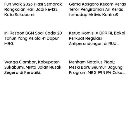
Fun Walk 2026 Hiasi Semarak
Gema Kosgoro Kecam Keras
Rangkaian Hari Jadi ke-122
Teror Penyiraman Air Keras
Kota Sukabumi.
terhadap Aktivis KontraS
Ini Respon BGN Soal Gadis 20
Ketua Komisi X DPR RI, Bakal
Tahun Yang Kelola 41 Dapur
Perkuat Regulasi
MBG.
Antiperundungan di RUU
Sisdiknas, Beri Landasan
Hukum Yang Jelas.
Warga Ciambar, Kabupaten
Menham Natalius Pigai,:
Sukabumi, Minta Jalan Rusak
Meski Baru Seumur Jagung
Segera di Perbaiki.
Program MBG 99,99% Cukup
Baik.