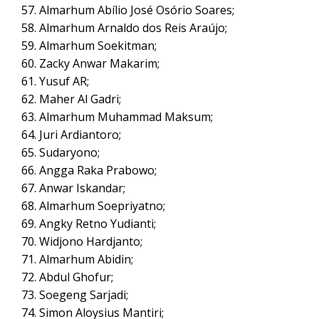
Almarhum Abílio José Osório Soares;
Almarhum Arnaldo dos Reis Araújo;
Almarhum Soekitman;
Zacky Anwar Makarim;
Yusuf AR;
Maher Al Gadri;
Almarhum Muhammad Maksum;
Juri Ardiantoro;
Sudaryono;
Angga Raka Prabowo;
Anwar Iskandar;
Almarhum Soepriyatno;
Angky Retno Yudianti;
Widjono Hardjanto;
Almarhum Abidin;
Abdul Ghofur;
Soegeng Sarjadi;
Simon Aloysius Mantiri;