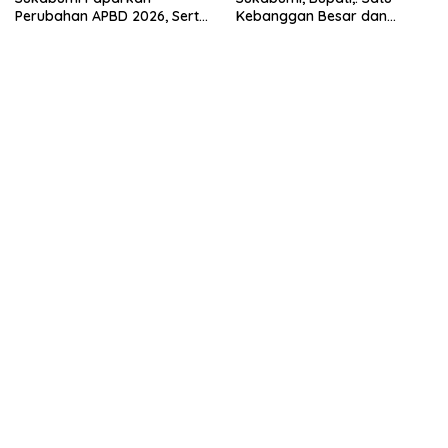
Perubahan APBD 2026, Serta
Kebanggan Besar dan
Perihal Penting Lainnnya.
Amanah Yang Harus Dijaga.