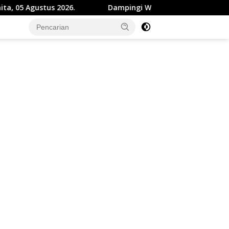
Dampingi Wamendikdasmen RI, Wabup Sukabumi,: Tingkat