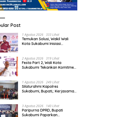
ular Post
1 Agustus 2026
333 Lihat
Temukan Solusi, Wakil Wali
Kota Sukabumi Inisiasi
Masyarakat Ubah Sampah
Jadi Peluang Ekonomi.
2 Agustus 2026
319 Lihat
Festa Part 2, Wali Kota
Sukabumi Tekankan Komitmen
Bangun Fondasi UMKM dan
Ekonomi Daerah.
1 Agustus 2026
249 Lihat
Silaturahmi Kapolres
Sukabumi, Bupati,: Kerjasama
Solid, Bangun Sinergitas dan
Potensi Sukabumi.
3 Agustus 2026
140 Lihat
Paripurna DPRD, Bupati
Sukabumi Paparkan