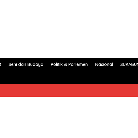
D
Seni dan Budaya
Politik & Parlemen
Nasional
SUKABU