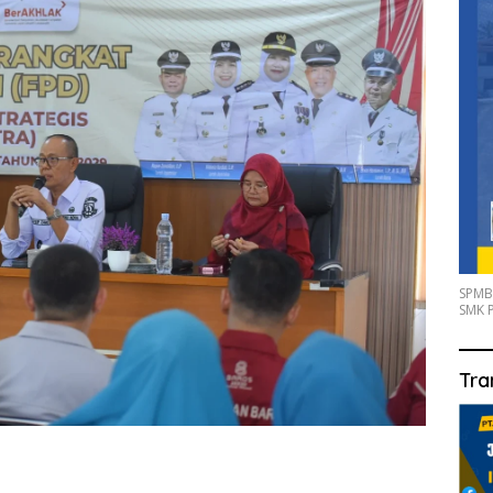
SPMB
SMK P
Tra