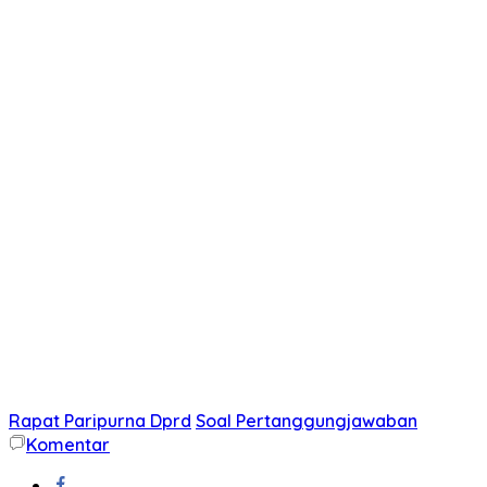
Rapat Paripurna Dprd
Soal Pertanggungjawaban
Komentar