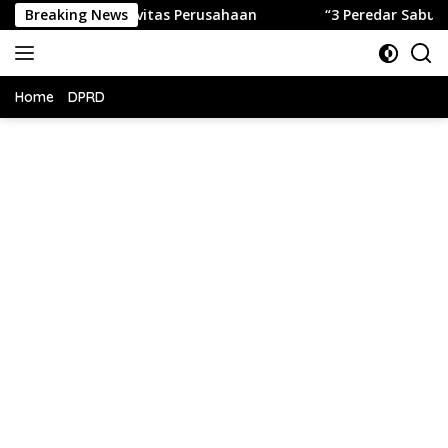
Langsung
 Stop Aktivitas Perusahaan
Breaking News
“3 Peredar Sabu di Surade 
ke
konten
Home
DPRD