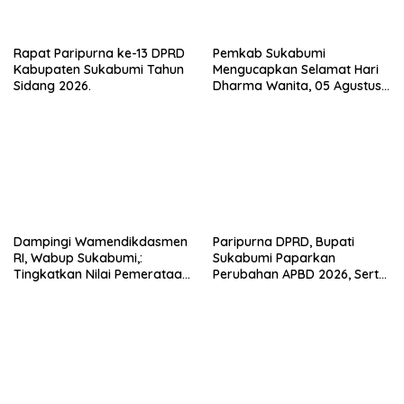
Rapat Paripurna ke-13 DPRD
Pemkab Sukabumi
Kabupaten Sukabumi Tahun
Mengucapkan Selamat Hari
Sidang 2026.
Dharma Wanita, 05 Agustus
2026.
Dampingi Wamendikdasmen
Paripurna DPRD, Bupati
RI, Wabup Sukabumi,:
Sukabumi Paparkan
Tingkatkan Nilai Pemerataan
Perubahan APBD 2026, Serta
Pendidikan di Daerah.
Perihal Penting Lainnnya.