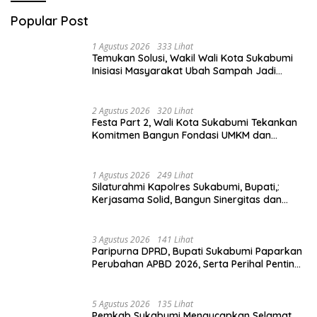
Popular Post
1 Agustus 2026
333 Lihat
Temukan Solusi, Wakil Wali Kota Sukabumi
Inisiasi Masyarakat Ubah Sampah Jadi
Peluang Ekonomi.
2 Agustus 2026
320 Lihat
Festa Part 2, Wali Kota Sukabumi Tekankan
Komitmen Bangun Fondasi UMKM dan
Ekonomi Daerah.
1 Agustus 2026
249 Lihat
Silaturahmi Kapolres Sukabumi, Bupati,:
Kerjasama Solid, Bangun Sinergitas dan
Potensi Sukabumi.
3 Agustus 2026
141 Lihat
Paripurna DPRD, Bupati Sukabumi Paparkan
Perubahan APBD 2026, Serta Perihal Penting
Lainnnya.
5 Agustus 2026
135 Lihat
Pemkab Sukabumi Mengucapkan Selamat