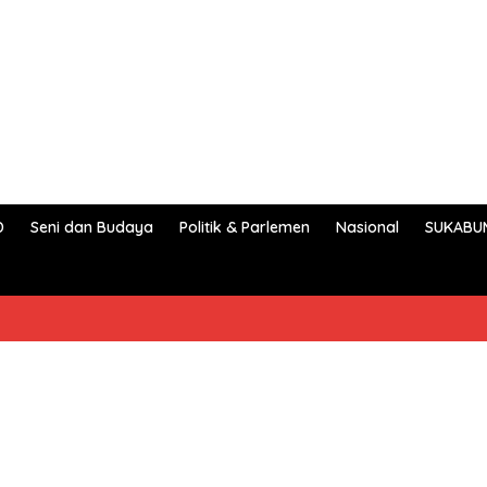
D
Seni dan Budaya
Politik & Parlemen
Nasional
SUKABU