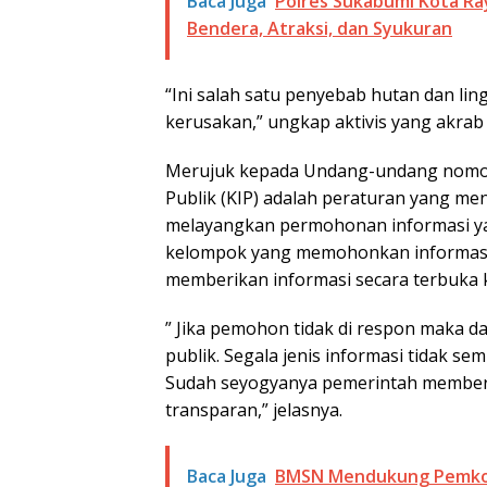
Baca Juga
Polres Sukabumi Kota Ra
Bendera, Atraksi, dan Syukuran
“Ini salah satu penyebab hutan dan lin
kerusakan,” ungkap aktivis yang akrab
Merujuk kepada Undang-undang nomor
Publik (KIP) adalah peraturan yang m
melayangkan permohonan informasi yang
kelompok yang memohonkan informasi w
memberikan informasi secara terbuka 
” Jika pemohon tidak di respon maka d
publik. Segala jenis informasi tidak se
Sudah seyogyanya pemerintah memberi
transparan,” jelasnya.
Baca Juga
BMSN Mendukung Pemkot 