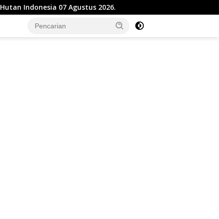
ia 07 Agustus 2026.
Cegah Bentrokan Tamansari, Poli