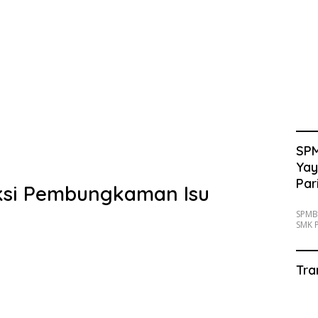
SPM
Yay
Par
ksi Pembungkaman Isu
SPMB
SMK P
Tra