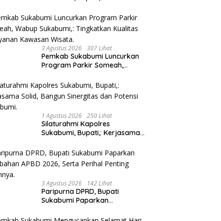
Kebanggan Besar dan Amanah
Yang Harus Dijaga.
3 Agustus 2026
307 Lihat
Pemkab Sukabumi Luncurkan
Program Parkir Someah,
Wabup Sukabumi,: Tingkatkan
Kualitas Pelayanan Kawasan
Wisata.
1 Agustus 2026
250 Lihat
Silaturahmi Kapolres
Sukabumi, Bupati,: Kerjasama
Solid, Bangun Sinergitas dan
Potensi Sukabumi.
3 Agustus 2026
142 Lihat
Paripurna DPRD, Bupati
Sukabumi Paparkan
Perubahan APBD 2026, Serta
Perihal Penting Lainnnya.