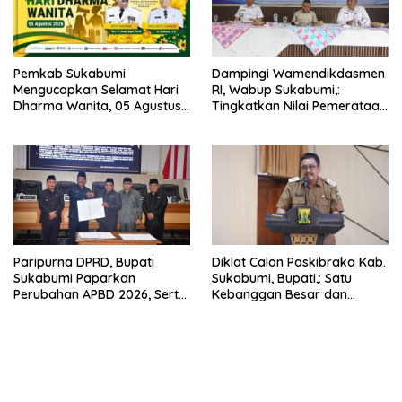
Pemkab Sukabumi
Dampingi Wamendikdasmen
Mengucapkan Selamat Hari
RI, Wabup Sukabumi,:
Dharma Wanita, 05 Agustus
Tingkatkan Nilai Pemerataan
2026.
Pendidikan di Daerah.
Paripurna DPRD, Bupati
Diklat Calon Paskibraka Kab.
Sukabumi Paparkan
Sukabumi, Bupati,: Satu
Perubahan APBD 2026, Serta
Kebanggan Besar dan
Perihal Penting Lainnnya.
Amanah Yang Harus Dijaga.