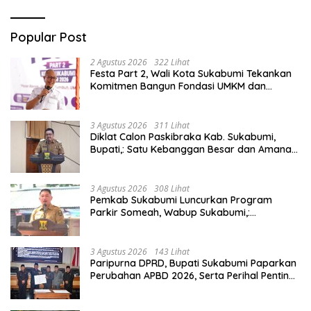
Popular Post
2 Agustus 2026
322 Lihat
Festa Part 2, Wali Kota Sukabumi Tekankan
Komitmen Bangun Fondasi UMKM dan
Ekonomi Daerah.
3 Agustus 2026
311 Lihat
Diklat Calon Paskibraka Kab. Sukabumi,
Bupati,: Satu Kebanggan Besar dan Amanah
Yang Harus Dijaga.
3 Agustus 2026
308 Lihat
Pemkab Sukabumi Luncurkan Program
Parkir Someah, Wabup Sukabumi,:
Tingkatkan Kualitas Pelayanan Kawasan
Wisata.
3 Agustus 2026
143 Lihat
Paripurna DPRD, Bupati Sukabumi Paparkan
Perubahan APBD 2026, Serta Perihal Penting
Lainnnya.