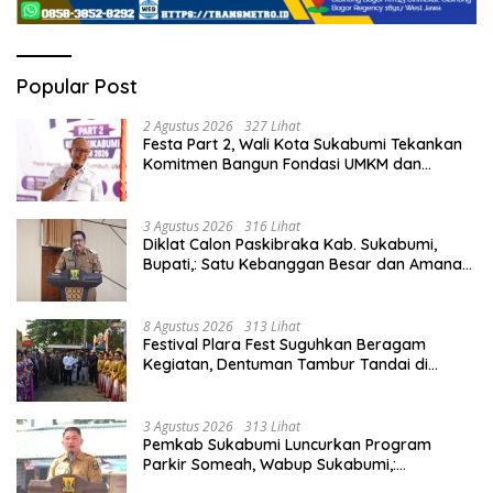
Popular Post
2 Agustus 2026
327 Lihat
Festa Part 2, Wali Kota Sukabumi Tekankan
Komitmen Bangun Fondasi UMKM dan
Ekonomi Daerah.
3 Agustus 2026
316 Lihat
Diklat Calon Paskibraka Kab. Sukabumi,
Bupati,: Satu Kebanggan Besar dan Amanah
Yang Harus Dijaga.
8 Agustus 2026
313 Lihat
Festival Plara Fest Suguhkan Beragam
Kegiatan, Dentuman Tambur Tandai di
Mulainya Hari Jadi Kabupaten Sukabumi ke-
156.
3 Agustus 2026
313 Lihat
Pemkab Sukabumi Luncurkan Program
Parkir Someah, Wabup Sukabumi,:
Tingkatkan Kualitas Pelayanan Kawasan