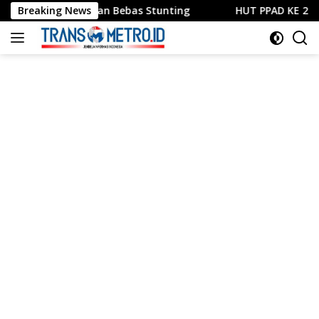
Langsung
at dan Bebas Stunting
Breaking News
HUT PPAD KE 23, Purnawirawan
ke
konten