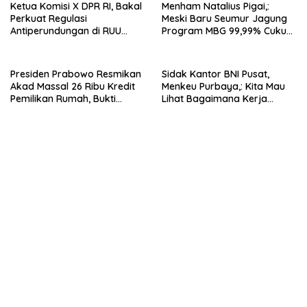
Ketua Komisi X DPR RI, Bakal
Menham Natalius Pigai,:
Perkuat Regulasi
Meski Baru Seumur Jagung
Antiperundungan di RUU
Program MBG 99,99% Cukup
Sisdiknas, Beri Landasan
Baik.
Hukum Yang Jelas.
Presiden Prabowo Resmikan
Sidak Kantor BNI Pusat,
Akad Massal 26 Ribu Kredit
Menkeu Purbaya,: Kita Mau
Pemilikan Rumah, Bukti
Lihat Bagaimana Kerja
Nyata Kehadiran Negara.
Mereka.